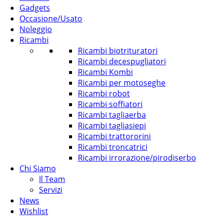
Gadgets
Occasione/Usato
Noleggio
Ricambi
Ricambi biotrituratori
Ricambi decespugliatori
Ricambi Kombi
Ricambi per motoseghe
Ricambi robot
Ricambi soffiatori
Ricambi tagliaerba
Ricambi tagliasiepi
Ricambi trattororini
Ricambi troncatrici
Ricambi irrorazione/pirodiserbo
Chi Siamo
Il Team
Servizi
News
Wishlist