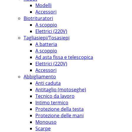
Modelli
Accessori
Biotrituratori
A scoppio
Elettrici (220V)
Tagliasiepi/Tosasiepi
A batteria
A scoppio
Ad asta fissa e telescopica
Elettrici (220V)
Accessori
Abbigliamento
Anti caduta
Antitaglio (motoseghe)
Tecnico da lavoro
Intimo termico
Protezione della testa
Protezione delle mani
Monouso
Scarpe