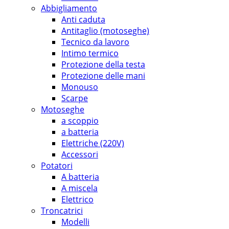
Abbigliamento
Anti caduta
Antitaglio (motoseghe)
Tecnico da lavoro
Intimo termico
Protezione della testa
Protezione delle mani
Monouso
Scarpe
Motoseghe
a scoppio
a batteria
Elettriche (220V)
Accessori
Potatori
A batteria
A miscela
Elettrico
Troncatrici
Modelli