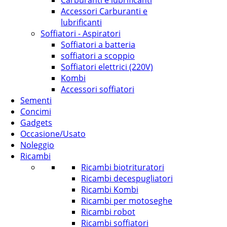
Carburanti e lubrificanti
Accessori Carburanti e
lubrificanti
Soffiatori - Aspiratori
Soffiatori a batteria
soffiatori a scoppio
Soffiatori elettrici (220V)
Kombi
Accessori soffiatori
Sementi
Concimi
Gadgets
Occasione/Usato
Noleggio
Ricambi
Ricambi biotrituratori
Ricambi decespugliatori
Ricambi Kombi
Ricambi per motoseghe
Ricambi robot
Ricambi soffiatori