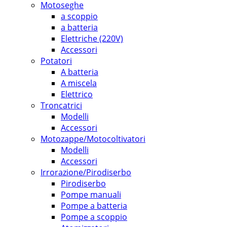
Motoseghe
a scoppio
a batteria
Elettriche (220V)
Accessori
Potatori
A batteria
A miscela
Elettrico
Troncatrici
Modelli
Accessori
Motozappe/Motocoltivatori
Modelli
Accessori
Irrorazione/Pirodiserbo
Pirodiserbo
Pompe manuali
Pompe a batteria
Pompe a scoppio