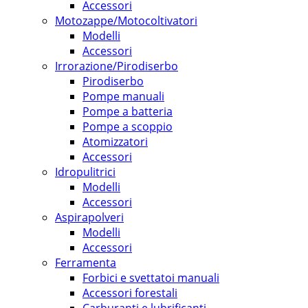
Accessori
Motozappe/Motocoltivatori
Modelli
Accessori
Irrorazione/Pirodiserbo
Pirodiserbo
Pompe manuali
Pompe a batteria
Pompe a scoppio
Atomizzatori
Accessori
Idropulitrici
Modelli
Accessori
Aspirapolveri
Modelli
Accessori
Ferramenta
Forbici e svettatoi manuali
Accessori forestali