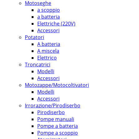
Motoseghe
a scoppio
a batteria
Elettriche (220V)
Accessori
Potatori
A batteria
A miscela
Elettrico
Troncatrici
Modelli
Accessori
Motozappe/Motocoltivatori
Modelli
Accessori
Irrorazione/Pirodiserbo
Pirodiserbo
Pompe manuali
Pompe a batteria
Pompe a scoppio