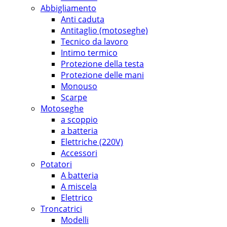
Abbigliamento
Anti caduta
Antitaglio (motoseghe)
Tecnico da lavoro
Intimo termico
Protezione della testa
Protezione delle mani
Monouso
Scarpe
Motoseghe
a scoppio
a batteria
Elettriche (220V)
Accessori
Potatori
A batteria
A miscela
Elettrico
Troncatrici
Modelli