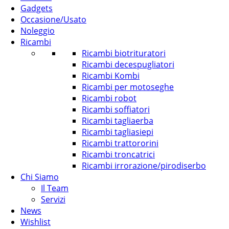
Gadgets
Occasione/Usato
Noleggio
Ricambi
Ricambi biotrituratori
Ricambi decespugliatori
Ricambi Kombi
Ricambi per motoseghe
Ricambi robot
Ricambi soffiatori
Ricambi tagliaerba
Ricambi tagliasiepi
Ricambi trattororini
Ricambi troncatrici
Ricambi irrorazione/pirodiserbo
Chi Siamo
Il Team
Servizi
News
Wishlist