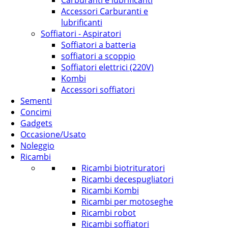
Carburanti e lubrificanti
Accessori Carburanti e
lubrificanti
Soffiatori - Aspiratori
Soffiatori a batteria
soffiatori a scoppio
Soffiatori elettrici (220V)
Kombi
Accessori soffiatori
Sementi
Concimi
Gadgets
Occasione/Usato
Noleggio
Ricambi
Ricambi biotrituratori
Ricambi decespugliatori
Ricambi Kombi
Ricambi per motoseghe
Ricambi robot
Ricambi soffiatori