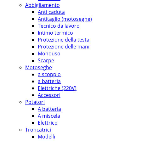
Abbigliamento
Anti caduta
Antitaglio (motoseghe)
Tecnico da lavoro
Intimo termico
Protezione della testa
Protezione delle mani
Monouso
Scarpe
Motoseghe
a scoppio
a batteria
Elettriche (220V)
Accessori
Potatori
A batteria
A miscela
Elettrico
Troncatrici
Modelli