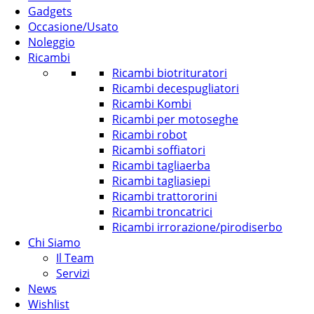
Gadgets
Occasione/Usato
Noleggio
Ricambi
Ricambi biotrituratori
Ricambi decespugliatori
Ricambi Kombi
Ricambi per motoseghe
Ricambi robot
Ricambi soffiatori
Ricambi tagliaerba
Ricambi tagliasiepi
Ricambi trattororini
Ricambi troncatrici
Ricambi irrorazione/pirodiserbo
Chi Siamo
Il Team
Servizi
News
Wishlist