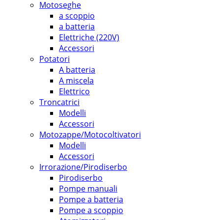
Motoseghe
a scoppio
a batteria
Elettriche (220V)
Accessori
Potatori
A batteria
A miscela
Elettrico
Troncatrici
Modelli
Accessori
Motozappe/Motocoltivatori
Modelli
Accessori
Irrorazione/Pirodiserbo
Pirodiserbo
Pompe manuali
Pompe a batteria
Pompe a scoppio