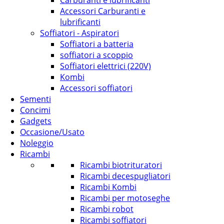
Carburanti e lubrificanti
Accessori Carburanti e
lubrificanti
Soffiatori - Aspiratori
Soffiatori a batteria
soffiatori a scoppio
Soffiatori elettrici (220V)
Kombi
Accessori soffiatori
Sementi
Concimi
Gadgets
Occasione/Usato
Noleggio
Ricambi
Ricambi biotrituratori
Ricambi decespugliatori
Ricambi Kombi
Ricambi per motoseghe
Ricambi robot
Ricambi soffiatori