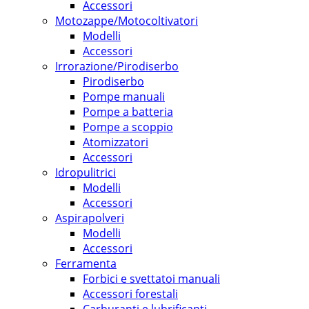
Accessori
Motozappe/Motocoltivatori
Modelli
Accessori
Irrorazione/Pirodiserbo
Pirodiserbo
Pompe manuali
Pompe a batteria
Pompe a scoppio
Atomizzatori
Accessori
Idropulitrici
Modelli
Accessori
Aspirapolveri
Modelli
Accessori
Ferramenta
Forbici e svettatoi manuali
Accessori forestali