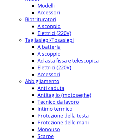
Modelli
Accessori
Biotrituratori
A scoppio
Elettrici (220V)
Tagliasiepi/Tosasiepi
A batteria
A scoppio
Ad asta fissa e telescopica
Elettrici (220V)
Accessori
Abbigliamento
Anti caduta
Antitaglio (motoseghe)
Tecnico da lavoro
Intimo termico
Protezione della testa
Protezione delle mani
Monouso
Scarpe