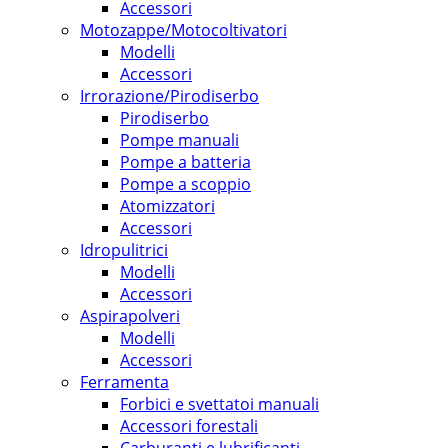
Accessori
Motozappe/Motocoltivatori
Modelli
Accessori
Irrorazione/Pirodiserbo
Pirodiserbo
Pompe manuali
Pompe a batteria
Pompe a scoppio
Atomizzatori
Accessori
Idropulitrici
Modelli
Accessori
Aspirapolveri
Modelli
Accessori
Ferramenta
Forbici e svettatoi manuali
Accessori forestali