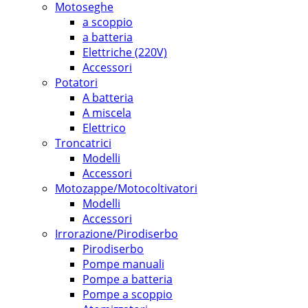
Motoseghe
a scoppio
a batteria
Elettriche (220V)
Accessori
Potatori
A batteria
A miscela
Elettrico
Troncatrici
Modelli
Accessori
Motozappe/Motocoltivatori
Modelli
Accessori
Irrorazione/Pirodiserbo
Pirodiserbo
Pompe manuali
Pompe a batteria
Pompe a scoppio