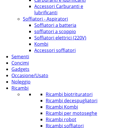
Carburanti e lubrificanti
Accessori Carburanti e
lubrificanti
Soffiatori - Aspiratori
Soffiatori a batteria
soffiatori a scoppio
Soffiatori elettrici (220V)
Kombi
Accessori soffiatori
Sementi
Concimi
Gadgets
Occasione/Usato
Noleggio
Ricambi
Ricambi biotrituratori
Ricambi decespugliatori
Ricambi Kombi
Ricambi per motoseghe
Ricambi robot
Ricambi soffiatori