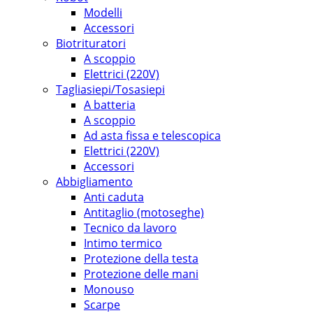
Modelli
Accessori
Biotrituratori
A scoppio
Elettrici (220V)
Tagliasiepi/Tosasiepi
A batteria
A scoppio
Ad asta fissa e telescopica
Elettrici (220V)
Accessori
Abbigliamento
Anti caduta
Antitaglio (motoseghe)
Tecnico da lavoro
Intimo termico
Protezione della testa
Protezione delle mani
Monouso
Scarpe