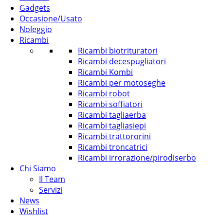
Gadgets
Occasione/Usato
Noleggio
Ricambi
Ricambi biotrituratori
Ricambi decespugliatori
Ricambi Kombi
Ricambi per motoseghe
Ricambi robot
Ricambi soffiatori
Ricambi tagliaerba
Ricambi tagliasiepi
Ricambi trattororini
Ricambi troncatrici
Ricambi irrorazione/pirodiserbo
Chi Siamo
Il Team
Servizi
News
Wishlist