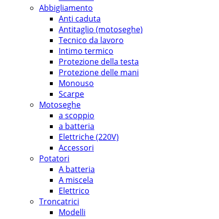
Abbigliamento
Anti caduta
Antitaglio (motoseghe)
Tecnico da lavoro
Intimo termico
Protezione della testa
Protezione delle mani
Monouso
Scarpe
Motoseghe
a scoppio
a batteria
Elettriche (220V)
Accessori
Potatori
A batteria
A miscela
Elettrico
Troncatrici
Modelli