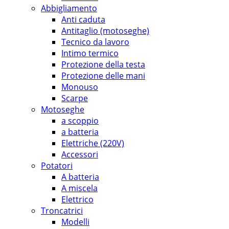
Abbigliamento
Anti caduta
Antitaglio (motoseghe)
Tecnico da lavoro
Intimo termico
Protezione della testa
Protezione delle mani
Monouso
Scarpe
Motoseghe
a scoppio
a batteria
Elettriche (220V)
Accessori
Potatori
A batteria
A miscela
Elettrico
Troncatrici
Modelli