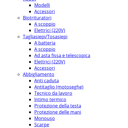
Modelli
Accessori
Biotrituratori
A scoppio
Elettrici (220V)
Tagliasiepi/Tosasiepi
A batteria
A scoppio
Ad asta fissa e telescopica
Elettrici (220V)
Accessori
Abbigliamento
Anti caduta
Antitaglio (motoseghe)
Tecnico da lavoro
Intimo termico
Protezione della testa
Protezione delle mani
Monouso
Scarpe