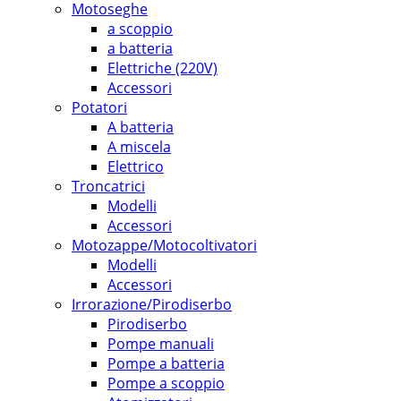
Motoseghe
a scoppio
a batteria
Elettriche (220V)
Accessori
Potatori
A batteria
A miscela
Elettrico
Troncatrici
Modelli
Accessori
Motozappe/Motocoltivatori
Modelli
Accessori
Irrorazione/Pirodiserbo
Pirodiserbo
Pompe manuali
Pompe a batteria
Pompe a scoppio