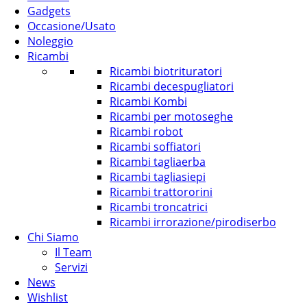
Gadgets
Occasione/Usato
Noleggio
Ricambi
Ricambi biotrituratori
Ricambi decespugliatori
Ricambi Kombi
Ricambi per motoseghe
Ricambi robot
Ricambi soffiatori
Ricambi tagliaerba
Ricambi tagliasiepi
Ricambi trattororini
Ricambi troncatrici
Ricambi irrorazione/pirodiserbo
Chi Siamo
Il Team
Servizi
News
Wishlist