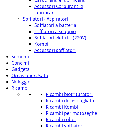
Carburanti e lubrificanti
Accessori Carburanti e
lubrificanti
Soffiatori - Aspiratori
Soffiatori a batteria
soffiatori a scoppio
Soffiatori elettrici (220V)
Kombi
Accessori soffiatori
Sementi
Concimi
Gadgets
Occasione/Usato
Noleggio
Ricambi
Ricambi biotrituratori
Ricambi decespugliatori
Ricambi Kombi
Ricambi per motoseghe
Ricambi robot
Ricambi soffiatori