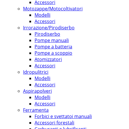
Accessori
Motozappe/Motocoltivatori
Modelli
Accessori
Irrorazione/Pirodiserbo
Pirodiserbo
Pompe manuali
Pompe a batteria
Pompe a scoppio
Atomizzatori
Accessori
Idropulitrici
Modelli
Accessori
Aspirapolveri
Modelli
Accessori
Ferramenta
Forbici e svettatoi manuali
Accessori forestali