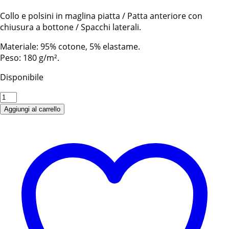
Collo e polsini in maglina piatta / Patta anteriore con
chiusura a bottone / Spacchi laterali.
Materiale: 95% cotone, 5% elastame.
Peso: 180 g/m².
Disponibile
POLO
COTONE
Aggiungi al carrello
FRISTADS
quantità